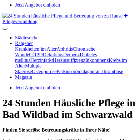
Jetzt Angebot einholen
Städtesuche
Ratgeber
Krankheiten im Alter
Arthritis
Chronische
Wunde
COPD
Dekubitus
Demenz
Diabetes
mellitus
Herzinfarkt
Herzinsuffizienz
Inkontinenz
Krebs im
Alter
Multiple
Sklerose
Osteoporose
Parkinson
Schlaganfall
Thrombose
Magazin
Jetzt Angebot einholen
24 Stunden Häusliche Pflege in
Bad Wildbad im Schwarzwald
Finden Sie seriöse Betreuungskräfte in Ihrer Nähe!