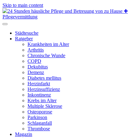
Skip to main content
Städtesuche
Ratgeber
Krankheiten im Alter
Arthritis
Chronische Wunde
COPD
Dekubitus
Demenz
Diabetes mellitus
Herzinfarkt
Herzinsuffizienz
Inkontinenz
Krebs im Alter
Multiple Sklerose
Osteoporose
Parkinson
Schlaganfall
Thrombose
Magazin