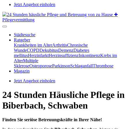
Jetzt Angebot einholen
Städtesuche
Ratgeber
Krankheiten im Alter
Arthritis
Chronische
Wunde
COPD
Dekubitus
Demenz
Diabetes
mellitus
Herzinfarkt
Herzinsuffizienz
Inkontinenz
Krebs im
Alter
Multiple
Sklerose
Osteoporose
Parkinson
Schlaganfall
Thrombose
Magazin
Jetzt Angebot einholen
24 Stunden Häusliche Pflege in
Biberbach, Schwaben
Finden Sie seriöse Betreuungskräfte in Ihrer Nähe!