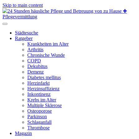
Skip to main content
Städtesuche
Ratgeber
Krankheiten im Alter
Arthritis
Chronische Wunde
COPD
Dekubitus
Demenz
Diabetes mellitus
Herzinfarkt
Herzinsuffizienz
Inkontinenz
Krebs im Alter
Multiple Sklerose
Osteoporose
Parkinson
Schlaganfall
Thrombose
Magazin