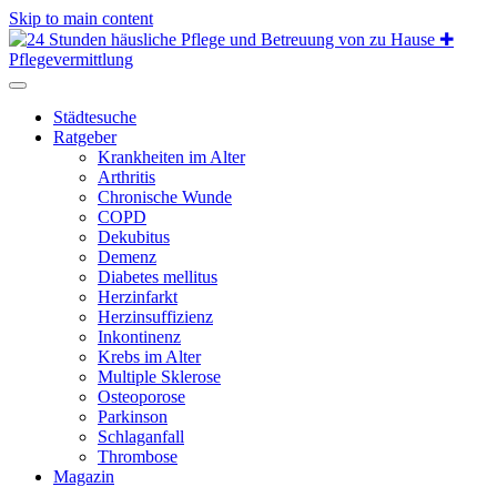
Skip to main content
Städtesuche
Ratgeber
Krankheiten im Alter
Arthritis
Chronische Wunde
COPD
Dekubitus
Demenz
Diabetes mellitus
Herzinfarkt
Herzinsuffizienz
Inkontinenz
Krebs im Alter
Multiple Sklerose
Osteoporose
Parkinson
Schlaganfall
Thrombose
Magazin