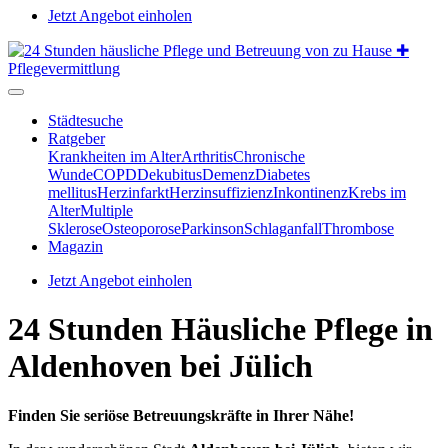
Jetzt Angebot einholen
Städtesuche
Ratgeber
Krankheiten im Alter
Arthritis
Chronische
Wunde
COPD
Dekubitus
Demenz
Diabetes
mellitus
Herzinfarkt
Herzinsuffizienz
Inkontinenz
Krebs im
Alter
Multiple
Sklerose
Osteoporose
Parkinson
Schlaganfall
Thrombose
Magazin
Jetzt Angebot einholen
24 Stunden Häusliche Pflege in
Aldenhoven bei Jülich
Finden Sie seriöse Betreuungskräfte in Ihrer Nähe!