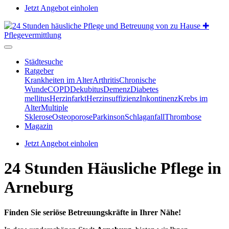
Jetzt Angebot einholen
Städtesuche
Ratgeber
Krankheiten im Alter
Arthritis
Chronische
Wunde
COPD
Dekubitus
Demenz
Diabetes
mellitus
Herzinfarkt
Herzinsuffizienz
Inkontinenz
Krebs im
Alter
Multiple
Sklerose
Osteoporose
Parkinson
Schlaganfall
Thrombose
Magazin
Jetzt Angebot einholen
24 Stunden Häusliche Pflege in
Arneburg
Finden Sie seriöse Betreuungskräfte in Ihrer Nähe!