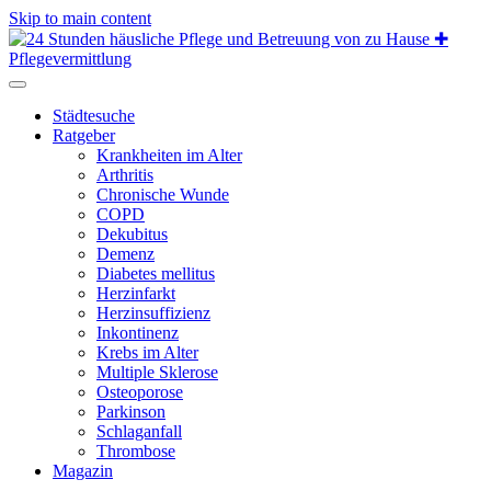
Skip to main content
Städtesuche
Ratgeber
Krankheiten im Alter
Arthritis
Chronische Wunde
COPD
Dekubitus
Demenz
Diabetes mellitus
Herzinfarkt
Herzinsuffizienz
Inkontinenz
Krebs im Alter
Multiple Sklerose
Osteoporose
Parkinson
Schlaganfall
Thrombose
Magazin